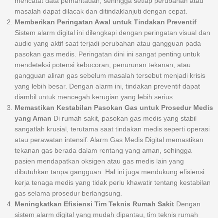
mencatat data pemantauan, sehingga setiap perubahan atau
masalah dapat dilacak dan ditindaklanjuti dengan cepat.
Memberikan Peringatan Awal untuk Tindakan Preventif
Sistem alarm digital ini dilengkapi dengan peringatan visual dan
audio yang aktif saat terjadi perubahan atau gangguan pada
pasokan gas medis. Peringatan dini ini sangat penting untuk
mendeteksi potensi kebocoran, penurunan tekanan, atau
gangguan aliran gas sebelum masalah tersebut menjadi krisis
yang lebih besar. Dengan alarm ini, tindakan preventif dapat
diambil untuk mencegah kerugian yang lebih serius.
Memastikan Kestabilan Pasokan Gas untuk Prosedur Medis
yang Aman
Di rumah sakit, pasokan gas medis yang stabil
sangatlah krusial, terutama saat tindakan medis seperti operasi
atau perawatan intensif. Alarm Gas Medis Digital memastikan
tekanan gas berada dalam rentang yang aman, sehingga
pasien mendapatkan oksigen atau gas medis lain yang
dibutuhkan tanpa gangguan. Hal ini juga mendukung efisiensi
kerja tenaga medis yang tidak perlu khawatir tentang kestabilan
gas selama prosedur berlangsung.
Meningkatkan Efisiensi Tim Teknis Rumah Sakit
Dengan
sistem alarm digital yang mudah dipantau, tim teknis rumah