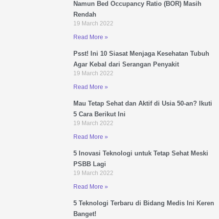
i
h
Namun Bed Occupancy Ratio (BOR) Masih
b
t
n
a
Rendah
o
e
19 March 2022
k
t
o
r
e
s
Read More »
k
d
a
Psst! Ini 10 Siasat Menjaga Kesehatan Tubuh
i
p
Agar Kebal dari Serangan Penyakit
n
p
19 March 2022
Read More »
Mau Tetap Sehat dan Aktif di Usia 50-an? Ikuti
5 Cara Berikut Ini
19 March 2022
Read More »
5 Inovasi Teknologi untuk Tetap Sehat Meski
PSBB Lagi
19 March 2022
Read More »
5 Teknologi Terbaru di Bidang Medis Ini Keren
Banget!