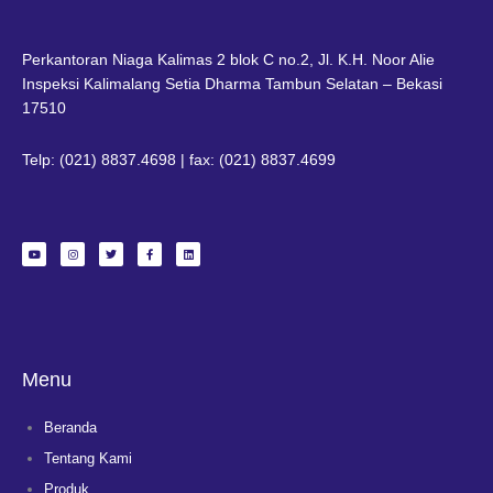
Perkantoran Niaga Kalimas 2 blok C no.2, Jl. K.H. Noor Alie
Inspeksi Kalimalang Setia Dharma Tambun Selatan – Bekasi
17510
Telp: (021) 8837.4698 | fax: (021) 8837.4699
Y
I
T
F
L
o
n
w
a
i
u
s
i
c
n
t
t
t
e
k
u
a
t
b
e
b
g
e
o
d
e
r
r
o
i
a
k
n
m
-
f
Menu
Beranda
Tentang Kami
Produk