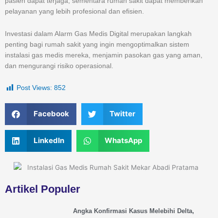
pasien dapat terjaga, sementara rumah sakit dapat memberikan
pelayanan yang lebih profesional dan efisien.
Investasi dalam Alarm Gas Medis Digital merupakan langkah
penting bagi rumah sakit yang ingin mengoptimalkan sistem
instalasi gas medis mereka, menjamin pasokan gas yang aman,
dan mengurangi risiko operasional.
Post Views:
852
S
S
Facebook
Twitter
h
h
a
a
S
S
LinkedIn
WhatsApp
r
r
h
h
e
e
a
a
o
o
r
r
n
n
e
e
f
t
Artikel Populer
o
o
a
w
n
n
c
i
l
w
Angka Konfirmasi Kasus Melebihi Delta,
e
t