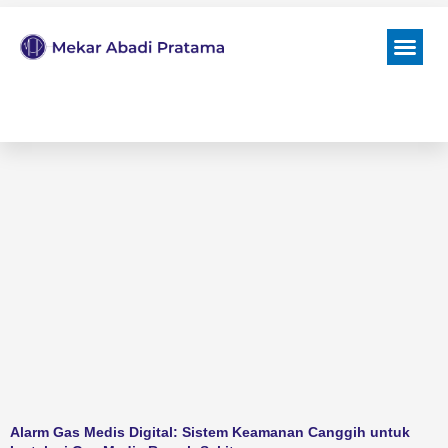
Skip
Me
to
content
Alarm Gas Medis Digital: Sistem Keamanan Canggih untuk